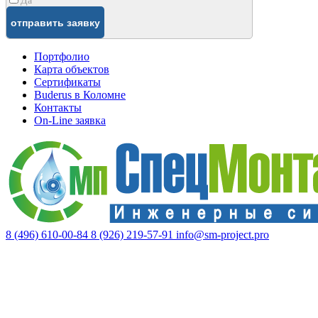
Да
Портфолио
Карта объектов
Сертификаты
Buderus в Коломне
Контакты
On-Line заявка
8 (496) 610-00-84
8 (926) 219-57-91
info@sm-project.pro