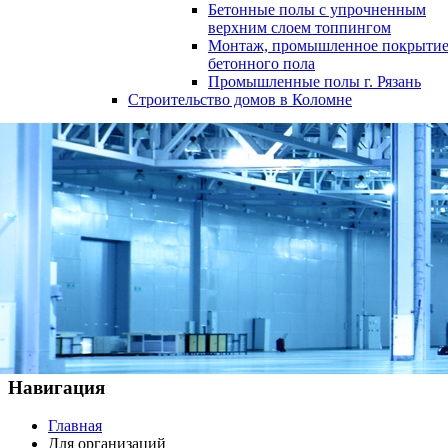
Бетонные полы с упрочненным
верхним слоем топпингом
Монтаж, промышленное покрыти
бетонного пола
Промышленные полы г. Рязань
Строительство домов в Коломне
8 (496) 610-00-84
8 (926) 219-57-91
Навигация
Главная
Для организаций