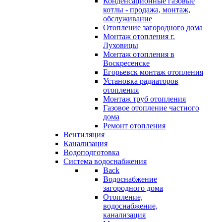
Конденсационные газовые
котлы - продажа, монтаж,
обслуживание
Отопление загородного дома
Монтаж отопления г.
Луховицы
Монтаж отопления в
Воскресенске
Егорьевск монтаж отопления
Установка радиаторов
отопления
Монтаж труб отопления
Газовое отопление частного
дома
Ремонт отопления
Вентиляция
Канализация
Водоподготовка
Система водоснабжения
Back
Водоснабжение
загородного дома
Отопление,
водоснабжение,
канализация