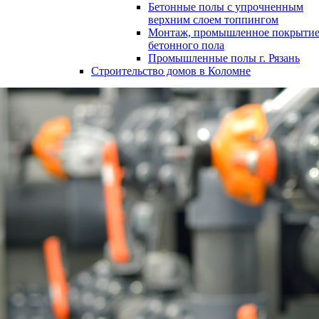
Бетонные полы с упрочненным
верхним слоем топпингом
Монтаж, промышленное покрыти
бетонного пола
Промышленные полы г. Рязань
Строительство домов в Коломне
8 (496) 610-00-84
8 (926) 219-57-91