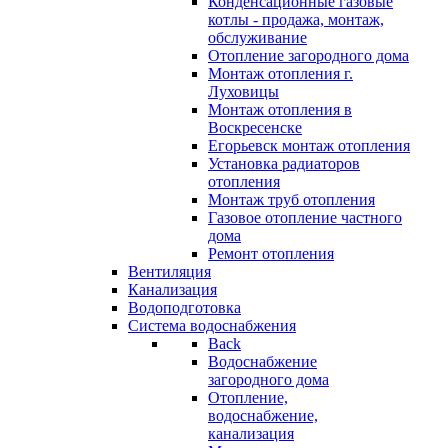
Конденсационные газовые
котлы - продажа, монтаж,
обслуживание
Отопление загородного дома
Монтаж отопления г.
Луховицы
Монтаж отопления в
Воскресенске
Егорьевск монтаж отопления
Установка радиаторов
отопления
Монтаж труб отопления
Газовое отопление частного
дома
Ремонт отопления
Вентиляция
Канализация
Водоподготовка
Система водоснабжения
Back
Водоснабжение
загородного дома
Отопление,
водоснабжение,
канализация