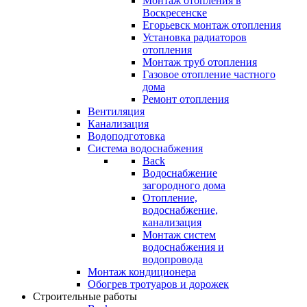
Монтаж отопления в
Воскресенске
Егорьевск монтаж отопления
Установка радиаторов
отопления
Монтаж труб отопления
Газовое отопление частного
дома
Ремонт отопления
Вентиляция
Канализация
Водоподготовка
Система водоснабжения
Back
Водоснабжение
загородного дома
Отопление,
водоснабжение,
канализация
Монтаж систем
водоснабжения и
водопровода
Монтаж кондиционера
Обогрев тротуаров и дорожек
Строительные работы