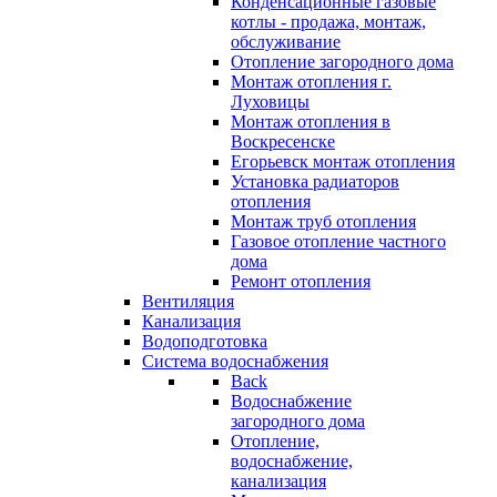
Конденсационные газовые
котлы - продажа, монтаж,
обслуживание
Отопление загородного дома
Монтаж отопления г.
Луховицы
Монтаж отопления в
Воскресенске
Егорьевск монтаж отопления
Установка радиаторов
отопления
Монтаж труб отопления
Газовое отопление частного
дома
Ремонт отопления
Вентиляция
Канализация
Водоподготовка
Система водоснабжения
Back
Водоснабжение
загородного дома
Отопление,
водоснабжение,
канализация