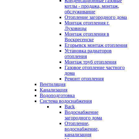
Конденсационные газовые
котлы - продажа, монтаж,
обслуживание
Отопление загородного дома
Монтаж отопления г.
Луховицы
Монтаж отопления в
Воскресенске
Егорьевск монтаж отопления
Установка радиаторов
отопления
Монтаж труб отопления
Газовое отопление частного
дома
Ремонт отопления
Вентиляция
Канализация
Водоподготовка
Система водоснабжения
Back
Водоснабжение
загородного дома
Отопление,
водоснабжение,
канализация