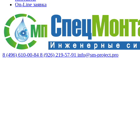
On-Line заявка
8 (496) 610-00-84
8 (926) 219-57-91
info@sm-project.pro