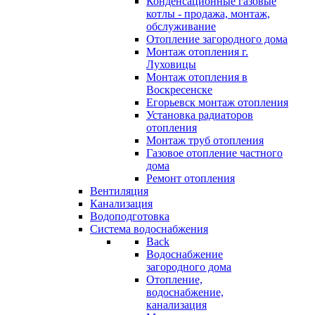
Конденсационные газовые
котлы - продажа, монтаж,
обслуживание
Отопление загородного дома
Монтаж отопления г.
Луховицы
Монтаж отопления в
Воскресенске
Егорьевск монтаж отопления
Установка радиаторов
отопления
Монтаж труб отопления
Газовое отопление частного
дома
Ремонт отопления
Вентиляция
Канализация
Водоподготовка
Система водоснабжения
Back
Водоснабжение
загородного дома
Отопление,
водоснабжение,
канализация